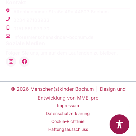
Kontakt
Altenbochumer Straße 49a 44803 Bochum
0234 97103933
0151 681 979 70
info(e)menschenskinder-bochum.de
Soziale Medien
Folgen Sie uns, um auf dem Laufenden zu bleiben.
© 2026 Menschen(s)kinder Bochum |
Design und
Entwicklung von MME-pro
Impressum
Datenschutzerklärung
Cookie-Richtlinie
Haftungsausschluss