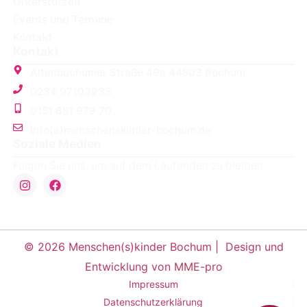
Unterstützen
Events und Termine
Kontakt
Kontakt
Altenbochumer Straße 49a 44803 Bochum
0234 97103933
0151 681 979 70
info(e)menschenskinder-bochum.de
Soziale Medien
Folgen Sie uns, um auf dem Laufenden zu bleiben.
© 2026 Menschen(s)kinder Bochum |
Design und
Entwicklung von MME-pro
Impressum
Datenschutzerklärung