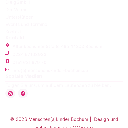
Die gGmbH
Der Verein
Unterstützen
Events und Termine
Kontakt
Kontakt
Altenbochumer Straße 49a 44803 Bochum
0234 97103933
0151 681 979 70
info(e)menschenskinder-bochum.de
Soziale Medien
Folgen Sie uns, um auf dem Laufenden zu bleiben.
© 2026 Menschen(s)kinder Bochum |
Design und
Entwicklung von MME-pro