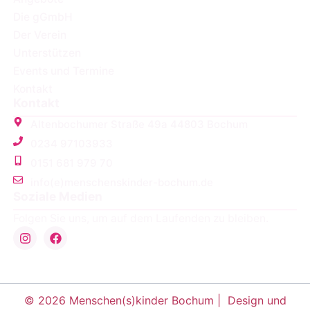
Die gGmbH
Der Verein
Unterstützen
Events und Termine
Kontakt
Kontakt
Altenbochumer Straße 49a 44803 Bochum
0234 97103933
0151 681 979 70
info(e)menschenskinder-bochum.de
Soziale Medien
Folgen Sie uns, um auf dem Laufenden zu bleiben.
© 2026 Menschen(s)kinder Bochum |
Design und