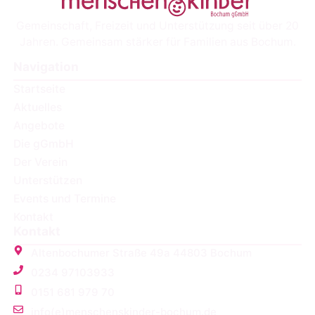
Gemeinschaft, Freizeit und Unterstützung seit über 20
Jahren. Gemeinsam stärker für Familien aus Bochum.
Navigation
Startseite
Aktuelles
Angebote
Die gGmbH
Der Verein
Unterstützen
Events und Termine
Kontakt
Kontakt
Altenbochumer Straße 49a 44803 Bochum
0234 97103933
0151 681 979 70
info(e)menschenskinder-bochum.de