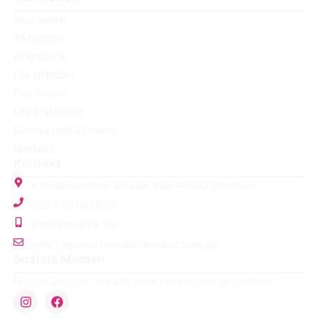
Startseite
Aktuelles
Angebote
Die gGmbH
Der Verein
Unterstützen
Events und Termine
Kontakt
Kontakt
Altenbochumer Straße 49a 44803 Bochum
0234 97103933
0151 681 979 70
info(e)menschenskinder-bochum.de
Soziale Medien
Folgen Sie uns, um auf dem Laufenden zu bleiben.