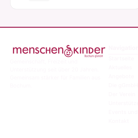
Navigatio
Startseite
Gemeinschaft, Freizeit und
Aktuelles
Unterstützung seit über 20 Jahren.
Angebote
Gemeinsam stärker für Familien aus
Die gGmbH
Bochum.
Der Verein
Unterstütz
Events und
Kontakt