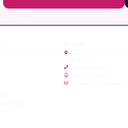
n
Kontakt
Altenbochumer Straße 49
Bochum
0234 97103933
0151 681 979 70
info(e)menschenskinder-b
en
 Termine