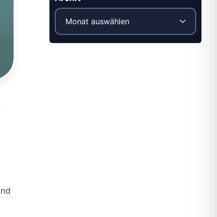
s
und