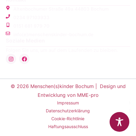
Altenbochumer Straße 49a 44803 Bochum
0234 97103933
0151 681 979 70
info(e)menschenskinder-bochum.de
Soziale Medien
Folgen Sie uns, um auf dem Laufenden zu bleiben.
© 2026 Menschen(s)kinder Bochum |
Design und
Entwicklung von MME-pro
Impressum
Datenschutzerklärung
Cookie-Richtlinie
Haftungsausschluss