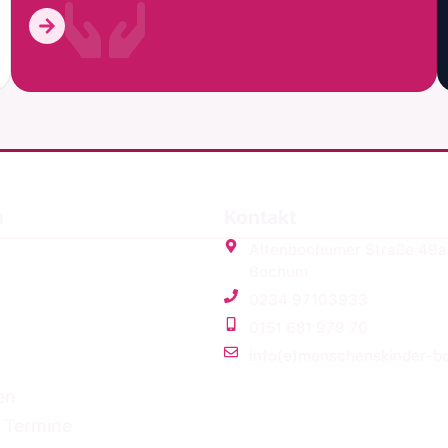
n
Kontakt
Altenbochumer Straße 49
Bochum
0234 97103933
0151 681 979 70
info(e)menschenskinder-b
en
 Termine