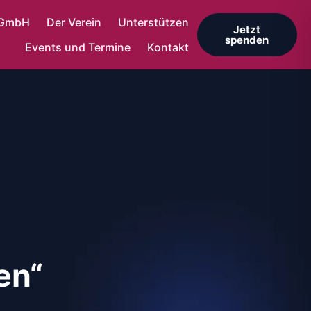
gGmbH
Der Verein
Unterstützen
Jetzt
spenden
Events und Termine
Kontakt
en“