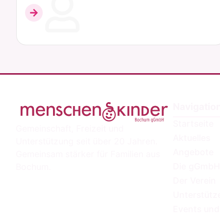
Navigatio
Startseite
Gemeinschaft, Freizeit und
Aktuelles
Unterstützung seit über 20 Jahren.
Angebote
Gemeinsam stärker für Familien aus
Die gGmbH
Bochum.
Der Verein
Unterstütz
Events und