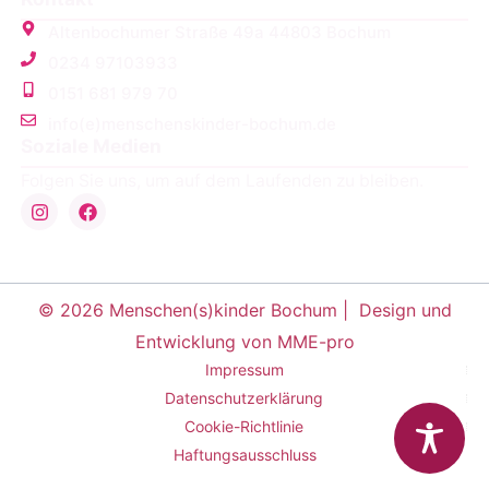
Altenbochumer Straße 49a 44803 Bochum
0234 97103933
0151 681 979 70
info(e)menschenskinder-bochum.de
Soziale Medien
Folgen Sie uns, um auf dem Laufenden zu bleiben.
© 2026 Menschen(s)kinder Bochum |
Design und
Entwicklung von MME-pro
Impressum
Datenschutzerklärung
Cookie-Richtlinie
Haftungsausschluss