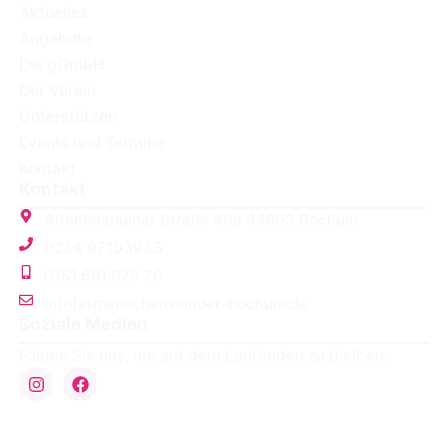
Aktuelles
Angebote
Die gGmbH
Der Verein
Unterstützen
Events und Termine
Kontakt
Kontakt
Altenbochumer Straße 49a 44803 Bochum
0234 97103933
0151 681 979 70
info(e)menschenskinder-bochum.de
Soziale Medien
Folgen Sie uns, um auf dem Laufenden zu bleiben.